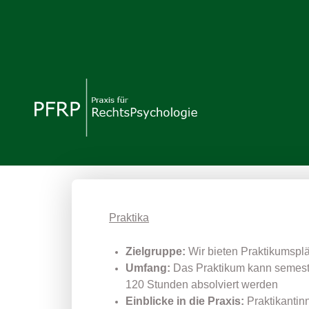
Praktika
Zielgruppe:
Wir bieten Praktikumspl
Umfang:
Das Praktikum kann semest
120 Stunden absolviert werden
Einblicke in die Praxis:
Praktikantinn