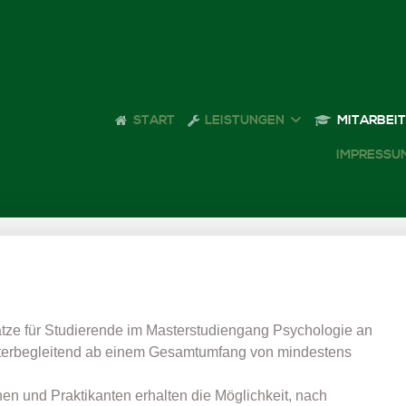
START
LEISTUNGEN
MITARBEI
IMPRESSU
ätze für Studierende im Masterstudiengang Psychologie an
erbegleitend ab einem Gesamtumfang von mindestens
en und Praktikanten erhalten die Möglichkeit, nach